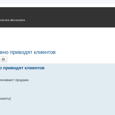
n service discussions
вно приводят клиентов
earch
Advanced search
о приводят клиентов
личивают продажи.
аншеты)