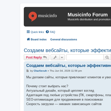
Musicinfo Forum
Musicinfo distribution and promotio
Quick links
FAQ
Board index
General discussions
Создаем вебсайты, которые эффекти
S
Post Reply
Создаем вебсайты, которые эффективн
P
by
Charlievuh
»
Thu Jun 04, 2026 11:56 pm
o
s
Мы делаем сайты, которые привлекают клиентов и уве
t
Почему стоит выбрать нас?
Актуальный дизайн, который цепляет взгляд
Адаптация под любые устройства (ПК, смартфоны, пл
SEO-оптимизация для продвижения в поисковиках
Скорость загрузки — никаких зависающих сайтов