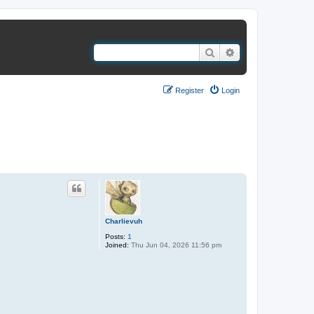
Search
Advanced search
Register
Login
1 post • Page
1
of
1
Charlievuh
Posts:
1
Joined:
Thu Jun 04, 2026 11:56 pm