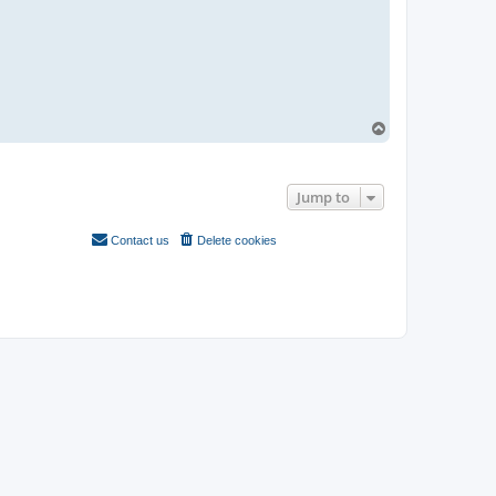
T
o
1 post • Page
1
of
1
p
Jump to
Contact us
Delete cookies
All times are
UTC