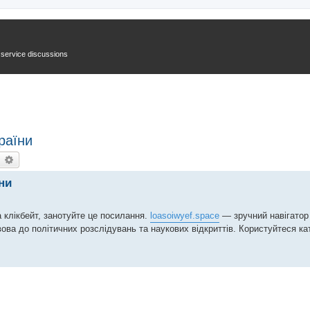
n service discussions
раїни
earch
Advanced search
ни
 клікбейт, занотуйте це посилання.
loasoiwyef.space
— зручний навігато
ова до політичних розслідувань та наукових відкриттів. Користуйтеся ка