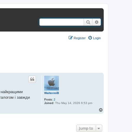
Search
Advanced search
Register
Login
1 post • Page
1
of
1
р найкращими
WaltermiB
талогом і завжди
Posts:
2
Joined:
Thu May 14, 2026 6:53 pm
T
o
1 post • Page
1
of
1
p
Jump to