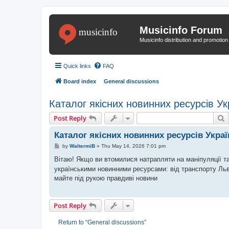
Musicinfo Forum
Musicinfo distribution and promotio
Quick links
FAQ
Board index
General discussions
Каталог якісних новинних ресурсів Ук
S
Post Reply
Каталог якісних новинних ресурсів Украї
P
by
WaltermiB
»
Thu May 14, 2026 7:01 pm
o
s
Вітаю! Якщо ви втомилися натрапляти на маніпуляції та
t
українськими новинними ресурсами: від транспорту Льв
майте під рукою правдиві новини
Post Reply
Return to “General discussions”