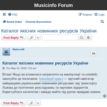
Musicinfo Forum
FAQ
Register
Login
S
Board index
General discussions
e
Каталог якісних новинних ресурсів України
a
Search
Advanced s
Post Reply
r
1 post • Page
1
of
1
c
WaltermiB
h
Каталог якісних новинних ресурсів України
P
Thu May 14, 2026 7:01 pm
o
s
Вітаю! Якщо ви втомилися натрапляти на маніпуляції та клікбейт,
t
занотуйте це посилання.
loasoiwyef.space
— зручний навігатор
найкращими українськими новинними ресурсами: від транспорту
Львова до політичних розслідувань та наукових відкриттів.
Користуйтеся каталогом і завжди майте під рукою правдиві новини
Post Reply