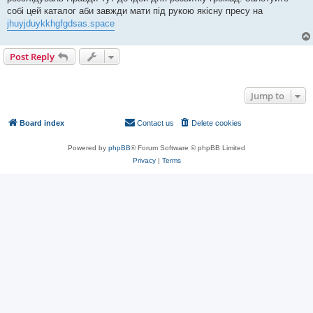
собі цей каталог аби завжди мати під рукою якісну пресу на
jhuyjduykkhgfgdsas.space
Post Reply
1 post • Page
1
of
1
Jump to
Board index
Contact us
Delete cookies
All times are
UTC
Powered by
phpBB
® Forum Software © phpBB Limited
Privacy
|
Terms