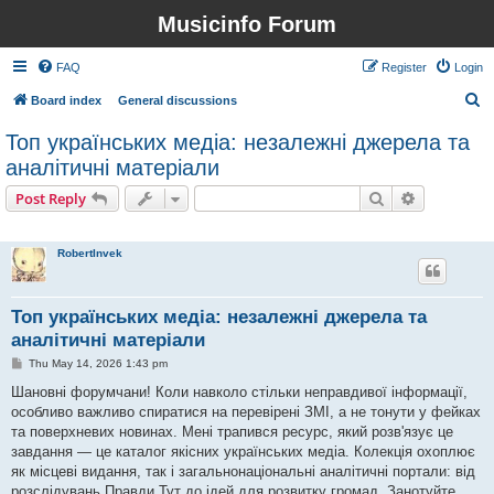
Musicinfo Forum
FAQ
Register
Login
S
Board index
General discussions
e
Топ українських медіа: незалежні джерела та
a
аналітичні матеріали
r
Search
Advanced s
Post Reply
c
1 post • Page
1
of
1
h
RobertInvek
Топ українських медіа: незалежні джерела та
аналітичні матеріали
P
Thu May 14, 2026 1:43 pm
o
s
Шановні форумчани! Коли навколо стільки неправдивої інформації,
t
особливо важливо спиратися на перевірені ЗМІ, а не тонути у фейках
та поверхневих новинах. Мені трапився ресурс, який розв'язує це
завдання — це каталог якісних українських медіа. Колекція охоплює
як місцеві видання, так і загальнонаціональні аналітичні портали: від
розслідувань Правди Тут до ідей для розвитку громад. Занотуйте