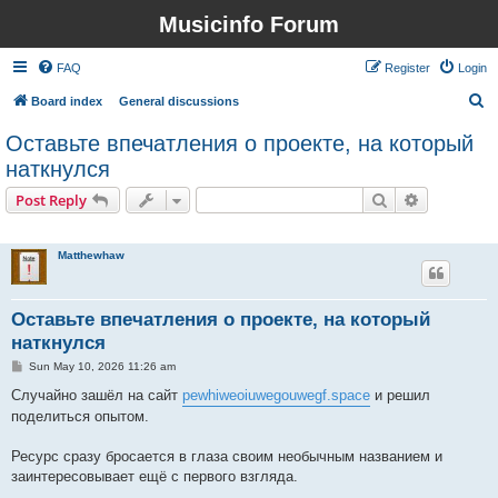
Musicinfo Forum
FAQ
Register
Login
S
Board index
General discussions
e
Оставьте впечатления о проекте, на который
a
наткнулся
r
Search
Advanced s
Post Reply
c
1 post • Page
1
of
1
h
Matthewhaw
Оставьте впечатления о проекте, на который
наткнулся
P
Sun May 10, 2026 11:26 am
o
s
Случайно зашёл на сайт
pewhiweoiuwegouwegf.space
и решил
t
поделиться опытом.
Ресурс сразу бросается в глаза своим необычным названием и
заинтересовывает ещё с первого взгляда.