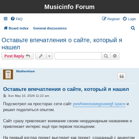
Musicinfo Forum
FAQ
Register
Login
S
Board index
General discussions
e
Оставьте впечатления о сайте, который я
a
нашел
r
Search
Advanced s
Post Reply
c
1 post • Page
1
of
1
h
Matthewhaw
Оставьте впечатления о сайте, который я нашел
P
Sun May 10, 2026 11:22 am
o
s
Подсмотрел на просторах сети сайт
pewhiweoiuwegouwegf.space
и
t
решил поделиться опытом.
Сайт сразу привлекает внимание своим неординарным названием и
привлекает интерес ещё при первом посещении.
На первый взгляд проект выглядит как проект, созданный с акцентом