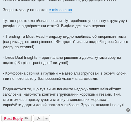
Зверніть увагу на портал
e-mis.com.ua
Тут не просто скопійовані новини. Тут зроблено упор чітку структуру і
роздільне відображення статей. Виділю декілька переваг:
- Trending та Must Read – відразу видно найбільш обговорювані теми
(наприклад, останні рішення IBF щодо Усика чи подробиці російського
удару по столиці).
- Блок Dual Insights – оригінальне рішення з двома кутами зору на
подію (або різні грані однієї ситуації).
- Комфортна стрічка з групами – матеріали згруповані в окремі блоки,
і ви не потопаєте у безперервній «каші» із заголовків.
Подобається те, що тут ви не побачите надокучливих клікбейтних
заголовків, натомість контент згрупований короткими тезами. Тим,
хто втомився прокручувати стрічку в соціальних мережах –
спробуйте додати даний портал у вибране. Зручно, швидко і по суті.
Post Reply
1 post • Page
1
of
1