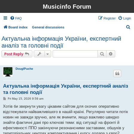
Musicinfo Forum
FAQ
Register
Login
S
Board index
General discussions
e
Актуальна інформація України, експертний
a
аналіз та головні події
r
Search
Advanced s
Post Reply
c
1 post • Page
1
of
1
h
DouglPuche
Актуальна інформація України, експертний аналіз
та головні події
P
Fri May 15, 2026 9:59 am
o
s
Хотів би звернути увагу цікавим сайтом для охочих оперативно
t
відстежувати найважливішого в нашій країні. Регулярно читати потік
новин не завжди зручно, але як вчинити, якщо важливо швидко
знайти фактичні дані про ключові теми: від ситуації на фронті й
ефективності ППО закінчуючи резонансними заставами, обшуків у
територіальних центрах комплектування і курсу долара з євро?