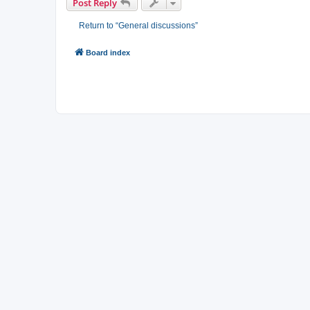
Post Reply
Return to “General discussions”
Board index