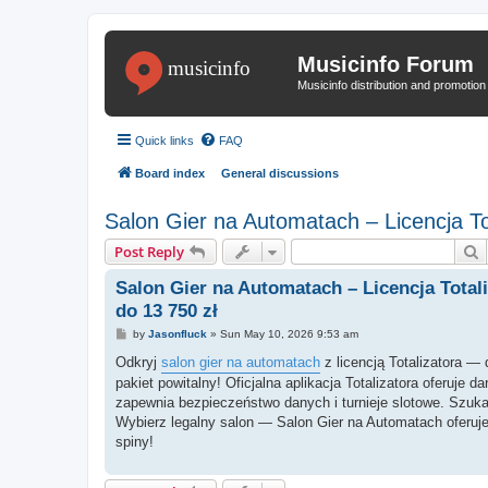
Musicinfo Forum
Musicinfo distribution and promotio
Quick links
FAQ
Board index
General discussions
Salon Gier na Automatach – Licencja T
S
Post Reply
Salon Gier na Automatach – Licencja Tota
do 13 750 zł
P
by
Jasonfluck
»
Sun May 10, 2026 9:53 am
o
s
Odkryj
salon gier na automatach
z licencją Totalizatora — 
t
pakiet powitalny! Oficjalna aplikacja Totalizatora oferuj
zapewnia bezpieczeństwo danych i turnieje slotowe. Szukasz
Wybierz legalny salon — Salon Gier na Automatach oferuje
spiny!