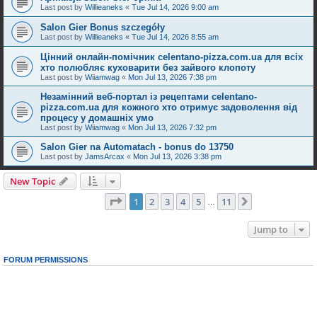
Last post by
Willieaneks
«
Tue Jul 14, 2026 9:00 am
Salon Gier Bonus szczegóły
Last post by
Willieaneks
«
Tue Jul 14, 2026 8:55 am
Цінний онлайн-помічник celentano-pizza.com.ua для всіх
хто полюбляє куховарити без зайвого клопоту
Last post by
Wiiamwag
«
Mon Jul 13, 2026 7:38 pm
Незамінний веб-портал із рецептами celentano-
pizza.com.ua для кожного хто отримує задоволення від
процесу у домашніх умо
Last post by
Wiiamwag
«
Mon Jul 13, 2026 7:32 pm
Salon Gier na Automatach - bonus do 13750
Last post by
JamsArcax
«
Mon Jul 13, 2026 3:38 pm
New Topic
Page
1
of
11
1
2
3
4
5
11
Next
264 topics
…
Jump to
FORUM PERMISSIONS
You
cannot
post new topics in this forum
You
cannot
reply to topics in this forum
You
cannot
edit your posts in this forum
You
cannot
delete your posts in this forum
You
cannot
post attachments in this forum