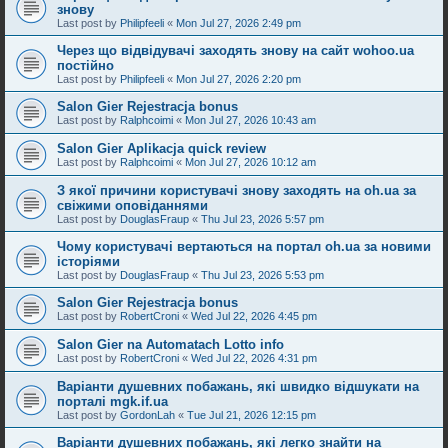
знову
Last post by
Philipfeeli
«
Mon Jul 27, 2026 2:49 pm
Через що відвідувачі заходять знову на сайт wohoo.ua
постійно
Last post by
Philipfeeli
«
Mon Jul 27, 2026 2:20 pm
Salon Gier Rejestracja bonus
Last post by
Ralphcoimi
«
Mon Jul 27, 2026 10:43 am
Salon Gier Aplikacja quick review
Last post by
Ralphcoimi
«
Mon Jul 27, 2026 10:12 am
З якої причини користувачі знову заходять на oh.ua за
свіжими оповіданнями
Last post by
DouglasFraup
«
Thu Jul 23, 2026 5:57 pm
Чому користувачі вертаються на портал oh.ua за новими
історіями
Last post by
DouglasFraup
«
Thu Jul 23, 2026 5:53 pm
Salon Gier Rejestracja bonus
Last post by
RobertCroni
«
Wed Jul 22, 2026 4:45 pm
Salon Gier na Automatach Lotto info
Last post by
RobertCroni
«
Wed Jul 22, 2026 4:31 pm
Варіанти душевних побажань, які швидко відшукати на
порталі mgk.if.ua
Last post by
GordonLah
«
Tue Jul 21, 2026 12:15 pm
Варіанти душевних побажань, які легко знайти на