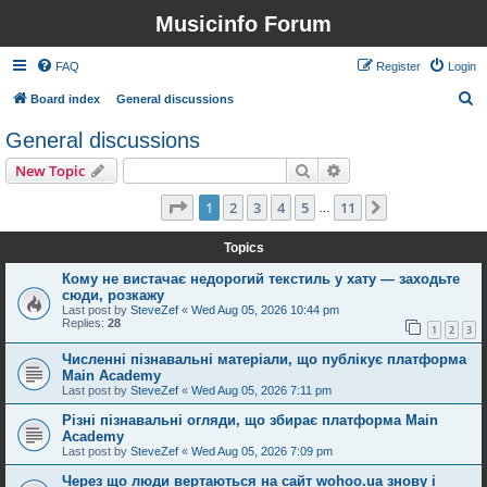
Musicinfo Forum
FAQ
Register
Login
S
Board index
General discussions
e
General discussions
a
Search
Advanced search
New Topic
r
c
Page
1
of
11
1
2
3
4
5
11
Next
264 topics
…
h
Topics
Кому не вистачає недорогий текстиль у хату — заходьте
сюди, розкажу
Last post by
SteveZef
«
Wed Aug 05, 2026 10:44 pm
Replies:
28
1
2
3
Численні пізнавальні матеріали, що публікує платформа
Main Academy
Last post by
SteveZef
«
Wed Aug 05, 2026 7:11 pm
Різні пізнавальні огляди, що збирає платформа Main
Academy
Last post by
SteveZef
«
Wed Aug 05, 2026 7:09 pm
Через що люди вертаються на сайт wohoo.ua знову і