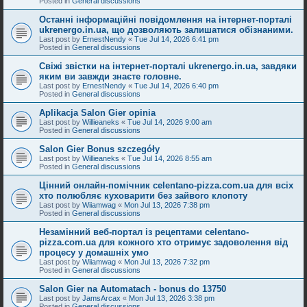
Posted in
General discussions
Останні інформаційні повідомлення на інтернет-порталі
ukrenergo.in.ua, що дозволяють залишатися обізнаними.
Last post by
ErnestNendy
«
Tue Jul 14, 2026 6:41 pm
Posted in
General discussions
Свіжі звістки на інтернет-порталі ukrenergo.in.ua, завдяки
яким ви завжди знаєте головне.
Last post by
ErnestNendy
«
Tue Jul 14, 2026 6:40 pm
Posted in
General discussions
Aplikacja Salon Gier opinia
Last post by
Willieaneks
«
Tue Jul 14, 2026 9:00 am
Posted in
General discussions
Salon Gier Bonus szczegóły
Last post by
Willieaneks
«
Tue Jul 14, 2026 8:55 am
Posted in
General discussions
Цінний онлайн-помічник celentano-pizza.com.ua для всіх
хто полюбляє куховарити без зайвого клопоту
Last post by
Wiiamwag
«
Mon Jul 13, 2026 7:38 pm
Posted in
General discussions
Незамінний веб-портал із рецептами celentano-
pizza.com.ua для кожного хто отримує задоволення від
процесу у домашніх умо
Last post by
Wiiamwag
«
Mon Jul 13, 2026 7:32 pm
Posted in
General discussions
Salon Gier na Automatach - bonus do 13750
Last post by
JamsArcax
«
Mon Jul 13, 2026 3:38 pm
Posted in
General discussions