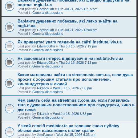
Варіанти душевних побажань, які швидко відшукати на
порталі mgk.if.ua
Last post by
GordonLah
«
Tue Jul 21, 2026 12:15 pm
Posted in
General discussions
Варіанти душевних побажань, які легко знайти на
mgk.if.ua
Last post by
GordonLah
«
Tue Jul 21, 2026 12:04 pm
Posted in
General discussions
Як привертає увагу глядачів на сайті institute.lviv.ua
Last post by
EdwardGlita
«
Thu Jul 16, 2026 7:19 pm
Posted in
General discussions
Як завоювати інтерес відвідувачів на institute.lviv.ua
Last post by
EdwardGlita
«
Thu Jul 16, 2026 7:13 pm
Posted in
General discussions
Какие материалы найти на streetmusic.com.ua, если душа
просит к хорошим статьям про исполнителей,
киноиндустрию и людей
Last post by
Rikahok
«
Wed Jul 15, 2026 7:06 pm
Posted in
General discussions
Чем занять себя на streetmusic.com.ua, если появилась
тяга к душевным повествованиям про саундтреки, кино и
деятелей
Last post by
Rikahok
«
Wed Jul 15, 2026 6:58 pm
Posted in
General discussions
У який спосіб mediator.te.ua залишає свою публіку
обізнаними найсвіжіших вістей країни
Last post by
JoiePause
«
Wed Jul 15, 2026 6:33 pm