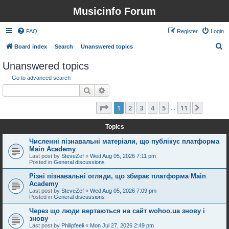
Musicinfo Forum
FAQ
Register
Login
S
Board index
Search
Unanswered topics
e
Unanswered topics
a
Go to advanced search
r
Search
Advanced search
c
Page
1
of
11
1
2
3
4
5
11
Next
Search found 264 matches
h
…
Topics
Численні пізнавальні матеріали, що публікує платформа
Main Academy
Last post by
SteveZef
«
Wed Aug 05, 2026 7:11 pm
Posted in
General discussions
Різні пізнавальні огляди, що збирає платформа Main
Academy
Last post by
SteveZef
«
Wed Aug 05, 2026 7:09 pm
Posted in
General discussions
Через що люди вертаються на сайт wohoo.ua знову і
знову
Last post by
Philipfeeli
«
Mon Jul 27, 2026 2:49 pm