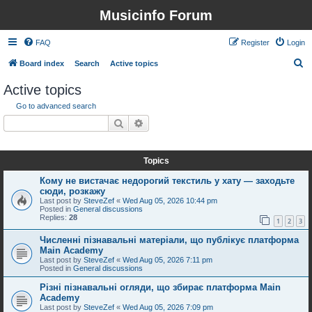
Musicinfo Forum
FAQ
Register
Login
S
Board index
Search
Active topics
e
Active topics
a
Go to advanced search
r
Search
Advanced search
c
Search found 3 matches • Page
1
of
1
h
Topics
Кому не вистачає недорогий текстиль у хату — заходьте
сюди, розкажу
Last post by
SteveZef
«
Wed Aug 05, 2026 10:44 pm
Posted in
General discussions
Replies:
28
1
2
3
Численні пізнавальні матеріали, що публікує платформа
Main Academy
Last post by
SteveZef
«
Wed Aug 05, 2026 7:11 pm
Posted in
General discussions
Різні пізнавальні огляди, що збирає платформа Main
Academy
Last post by
SteveZef
«
Wed Aug 05, 2026 7:09 pm