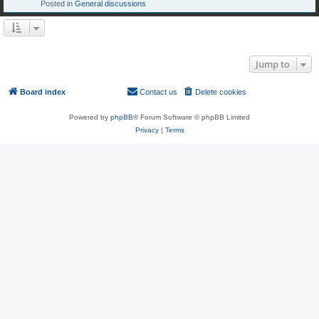
Posted in
General discussions
Search found 3 matches • Page
1
of
1
Jump to
Board index
Contact us
Delete cookies
All times are
UTC
Powered by
phpBB
® Forum Software © phpBB Limited
Privacy
|
Terms