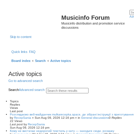
Musicinfo Forum
Ad
Musicinfo distribution and promotion service
discussions
Skip to content
Quick links
FAQ
Board index
Search
Active topics
Active topics
Go to advanced search
Search
Advanced search
Topics
Replies
Views
Last post
Розглядаємо веб-майданчик mulkarecepka.space, де зібрані інструкції з приготування
by
RecepSania
»
Sun Aug 09, 2026 12:16 pm
» in
General discussions
0
Replies
22
Views
Last post
by
RecepSania
Sun Aug 09, 2026 12:16 pm
Кому не вистачає недорогий текстиль у хату — заходьте сюди, розкажу